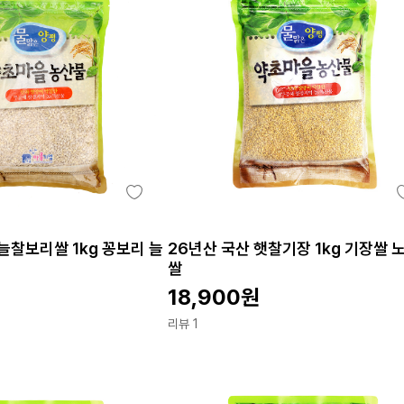
늘찰보리쌀 1kg 꽁보리 늘
26년산 국산 햇찰기장 1kg 기장쌀 
쌀
18,900
원
리뷰 1