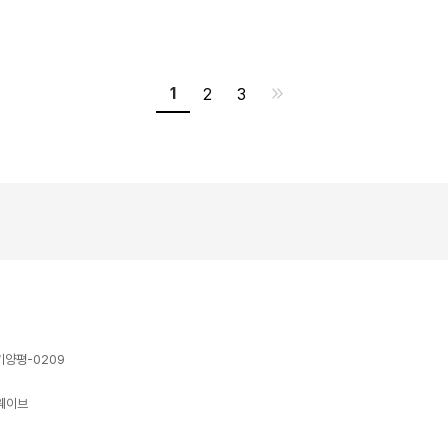
1
2
3
기양평-0209
트웨이브