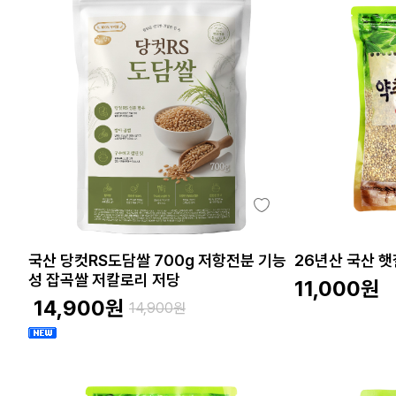
국산 당컷RS도담쌀 700g 저항전분 기능
26년산 국산 햇
성 잡곡쌀 저칼로리 저당
11,000
원
14,900
원
14,900
원