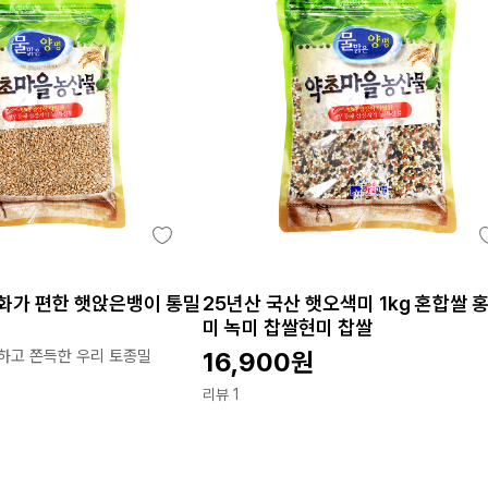
소화가 편한 햇앉은뱅이 통밀
25년산 국산 햇오색미 1kg 혼합쌀 
미 녹미 찹쌀현미 찹쌀
하고 쫀득한 우리 토종밀
16,900
원
리뷰 1