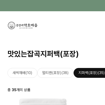
맛있는잡곡
지퍼백(포장)
새싹재배(10)
멀티캔(포장)(38)
지퍼백(포장)(35)
총
35
개의 상품