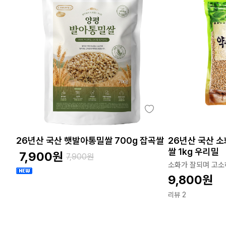
26년산 국산 햇발아통밀쌀 700g 잡곡쌀
26년산 국산 
쌀 1kg 우리밀
7,900
원
7,900
원
소화가 잘되며 고소
9,800
원
리뷰 2