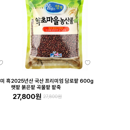
홍미 흑
2025년산 국산 프리미엄 담로팥 600g
햇팥 붉은팥 곡물팥 팥죽
27,800
원
27,800
원