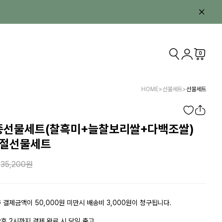
0
HOME
>
선물세트
>
선물세트
종선물세트(찰흑미+늘찰보리쌀+다백조쌀)
명절선물세트
35,200
 결제금액이 50,000원 미만시 배송비 3,000원이 청구됩니다.
후 2시까지 결제 완료 시 당일 출고