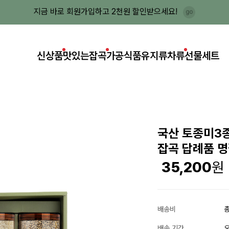
지금 바로 회원가입하고 2천원 할인받으세요!
신상품
맛있는잡곡
가공식품
유지류
차류
선물세트
국산 토종미3
잡곡 답례품 
35,200
배송비
총
배송 기간
오