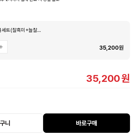
국산 토종미3종선물세트(찰흑미+늘찰보리쌀+다백조쌀) 잡곡 답례품 명절선물세트
35,200
원
35,200
원
구니
바로구매