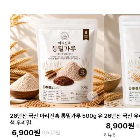
26년산 국산 아리진흑 통밀가루 500g 유
26년산 국산 우
색 우리밀
8,900
원
8
6,900
원
6,900
원
리뷰 6