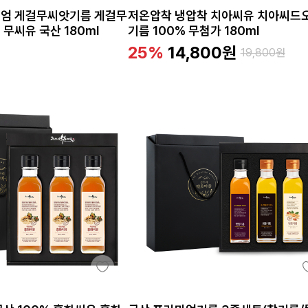
엄 게걸무씨앗기름 게걸무
저온압착 냉압착 치아씨유 치아씨드
무씨유 국산 180ml
기름 100% 무첨가 180ml
25%
14,800
원
19,800
원