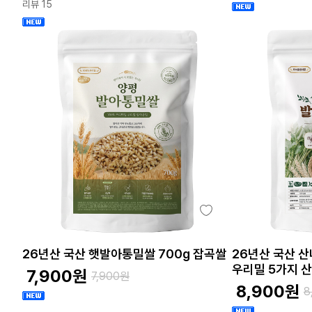
리뷰 15
26년산 국산 햇발아통밀쌀 700g 잡곡쌀
26년산 국산 
우리밀 5가지 
7,900
원
7,900
원
8,900
원
8