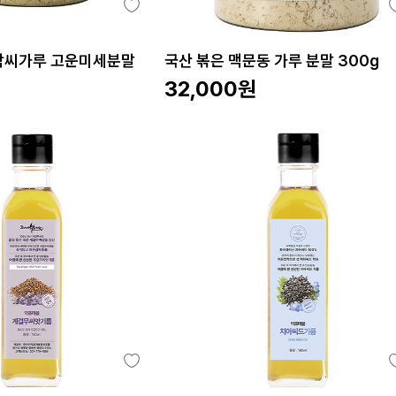
호박씨가루 고운미세분말
국산 볶은 맥문동 가루 분말 300g
32,000
원