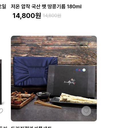
오일
저온 압착 국산 햇 땅콩기름 180ml
14,800
원
14,800
원