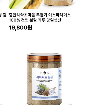
청 검
증안리약초마을 무첨가 아스파라거스
100% 천연 분말 가루 당일생산
19,800
원