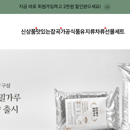
지금 바로 회원가입하고 2천원 할인받으세요!
신상품
맛있는잡곡
가공식품
유지류
차류
선물세트