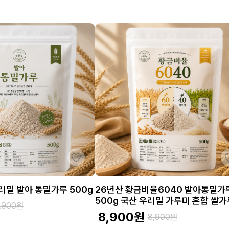
리밀 발아 통밀가루 500g
26년산 황금비율6040 발아통밀가
500g 국산 우리밀 가루미 혼합 쌀가
,900
원
8,900
원
8,900
원