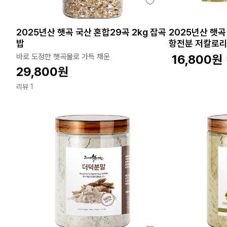
2025년산 햇곡 국산 혼합29곡 2kg 잡곡
2025년산 햇곡
밥
항전분 저칼로
바로 도정한 햇곡물로 가득 채운
16,800
원
29,800
원
리뷰 1