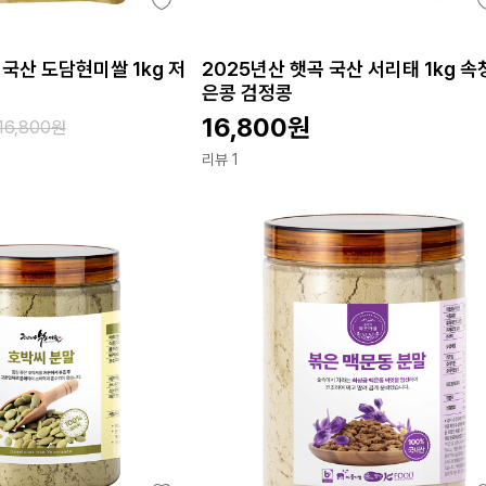
 국산 도담현미쌀 1kg 저
2025년산 햇곡 국산 서리태 1kg 속
리
은콩 검정콩
16,800
원
16,800
원
리뷰 1