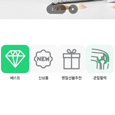
2
3
베스트
신상품
명절선물추천
관절활력