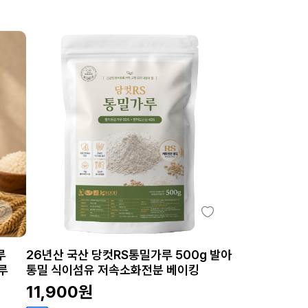
루
26년산 국산 당컷RS통밀가루 500g 발아
루
통밀 식이섬유 저속소화전분 베이킹
11,900
원