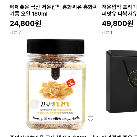
뼈에좋은 국산 저온압착 홍화씨유 홍화씨
저온압착 프리미
기름 오일 180ml
씨앗유 나복자유 
24,800
원
49,800
원
리뷰 7
리뷰 1