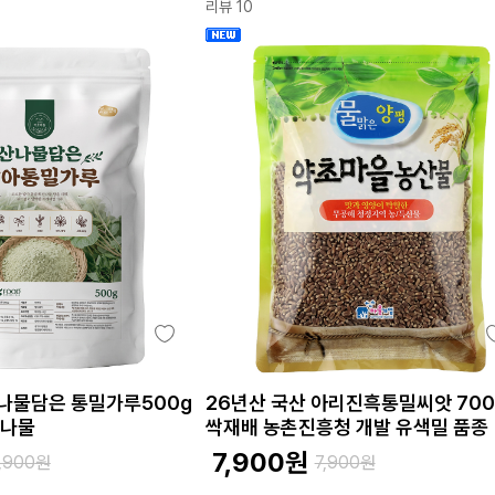
리뷰 10
산나물담은 통밀가루500g
26년산 국산 아리진흑통밀씨앗 700
산나물
싹재배 농촌진흥청 개발 유색밀 품종
7,900
원
,900
원
7,900
원