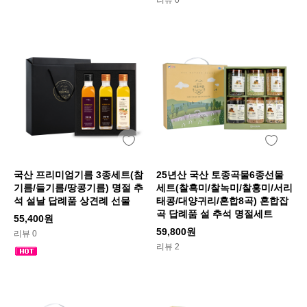
리뷰 0
국산 프리미엄기름 3종세트(참
25년산 국산 토종곡물6종선물
기름/들기름/땅콩기름) 명절 추
세트(찰흑미/찰녹미/찰홍미/서리
석 설날 답례품 상견례 선물
태콩/대양귀리/혼합8곡) 혼합잡
곡 답례품 설 추석 명절세트
55,400원
59,800원
리뷰 0
리뷰 2