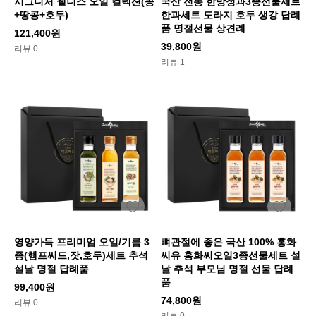
시그니처 웰니스 오일 컬렉션(콩
국산 전통 한방정과3종선물세트
+땅콩+호두)
한과세트 도라지 호두 생강 답례
품 명절선물 상견례
121,400원
39,800원
리뷰 0
리뷰 1
영양가득 프리미엄 오일/기름 3
뼈관절에 좋은 국산 100% 홍화
종(햄프씨드,잣,호두)세트 추석
씨유 홍화씨오일3종선물세트 설
설날 명절 답례품
날 추석 부모님 명절 선물 답례
품
99,400원
74,800원
리뷰 0