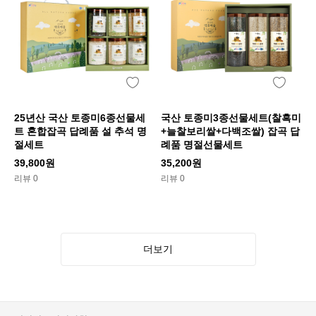
25년산 국산 토종미6종선물세
국산 토종미3종선물세트(찰흑미
트 혼합잡곡 답례품 설 추석 명
+늘찰보리쌀+다백조쌀) 잡곡 답
절세트
례품 명절선물세트
39,800원
35,200원
리뷰 0
리뷰 0
더보기